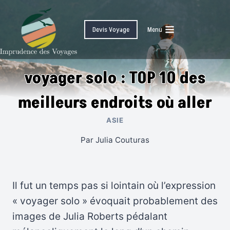
Skip
to
Devis Voyage
Menu
content
voyager solo : TOP 10 des
meilleurs endroits où aller
ASIE
Par
Julia Couturas
Il fut un temps pas si lointain où l’expression
« voyager solo » évoquait probablement des
images de Julia Roberts pédalant