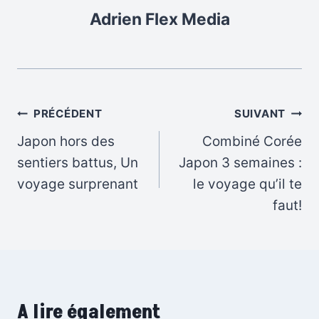
Adrien Flex Media
Navigation
PRÉCÉDENT
SUIVANT
de
Japon hors des
Combiné Corée
sentiers battus, Un
Japon 3 semaines :
l’article
voyage surprenant
le voyage qu’il te
faut!
A lire également