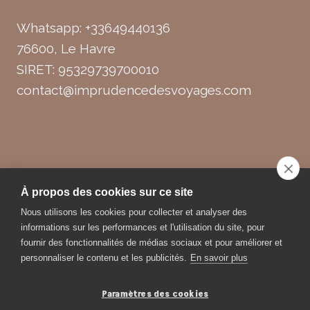
Whatsapp: +33649440136
76600, Le Havre
SIRET: 95329739700010
contact@imprudencedesvoyages.com
© 2026 Imprudence des Voyages
À propos des cookies sur ce site
Nous utilisons les cookies pour collecter et analyser des
informations sur les performances et l'utilisation du site, pour
fournir des fonctionnalités de médias sociaux et pour améliorer et
Création de
Flex Media
personnaliser le contenu et les publicités.
En savoir plus
Pages de vente | Site web | Campagne marketing
Paramètres des cookies