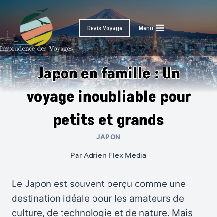
Skip
to
Devis Voyage
Menu
content
Japon en famille : Un
voyage inoubliable pour
petits et grands
JAPON
Par
Adrien Flex Media
Le Japon est souvent perçu comme une
destination idéale pour les amateurs de
culture, de technologie et de nature. Mais