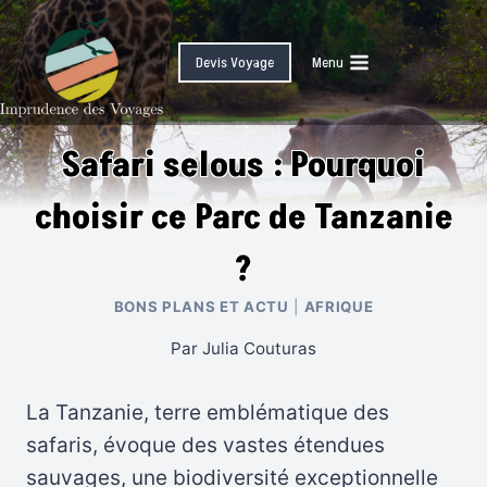
Skip
to
Devis Voyage
Menu
content
Safari selous : Pourquoi
choisir ce Parc de Tanzanie
?
BONS PLANS ET ACTU
|
AFRIQUE
Par
Julia Couturas
La Tanzanie, terre emblématique des
safaris, évoque des vastes étendues
sauvages, une biodiversité exceptionnelle