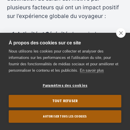
plusieurs facteurs qui ont un impact positif
sur l’expérience globale du voyageur :
Intimité et Sérénité :
La moindre
fréquentation touristique permet aux
À propos des cookies sur ce site
visiteurs de vivre une expérience plus
Nous utilisons les cookies pour collecter et analyser des
informations sur les performances et l'utilisation du site, pour
intime avec la nature. Selous offre des
fournir des fonctionnalités de médias sociaux et pour améliorer et
moments de sérénité où l’on peut
personnaliser le contenu et les publicités.
En savoir plus
véritablement se connecter avec la
faune et les paysages.
Paramètres des cookies
Observation de la Faune :
Les vastes
TOUT REFUSER
étendues du parc offrent d’excellentes
opportunités d’observation de la faune.
AUTORISER TOUS LES COOKIES
Les voyageurs peuvent apprécier des
rencontres rares avec des espèces