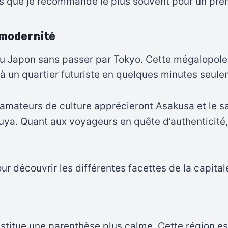
ns que je recommande le plus souvent pour un pre
t modernité
u Japon sans passer par Tokyo. Cette mégalopole 
à un quartier futuriste en quelques minutes seule
amateurs de culture apprécieront Asakusa et le s
uya. Quant aux voyageurs en quête d’authenticité, 
 découvrir les différentes facettes de la capital
stitue une parenthèse plus calme. Cette région e