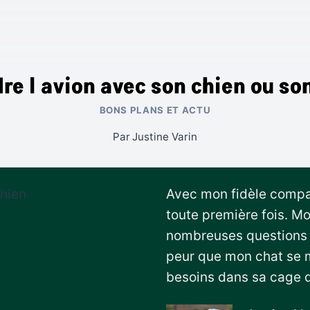
re l avion avec son chien ou so
BONS PLANS ET ACTU
Par
Justine Varin
Avec mon fidèle compag
toute première fois. M
nombreuses questions e
peur que mon chat se me
besoins dans sa cage d