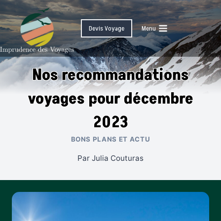
Skip
to
Devis Voyage
Menu
content
Nos recommandations
voyages pour décembre
2023
BONS PLANS ET ACTU
Par
Julia Couturas