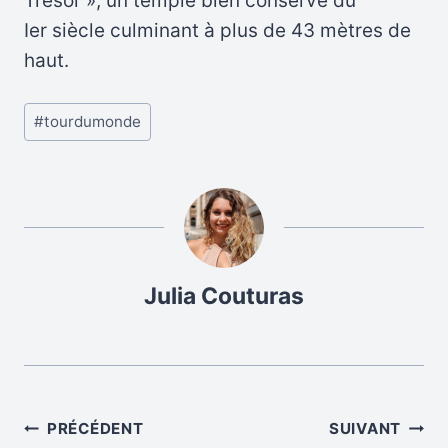
Trésor », un temple bien conservé du
Ier siècle culminant à plus de 43 mètres de
haut.
Post
#
tourdumonde
Tags:
Julia Couturas
Navigation
PRÉCÉDENT
SUIVANT