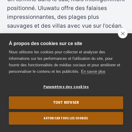
positionné. Uluwatu offre des falaises
impressionnantes, des plages plus
sauvages et des villas avec vue sur l’océan.
C’est l’endroit idéal pour une fin de séjour
À propos des cookies sur ce site
plus posée : spa face à la mer, dîner
Nous utilisons les cookies pour collecter et analyser des
informations sur les performances et l'utilisation du site, pour
romantique au coucher du soleil, session de
fournir des fonctionnalités de médias sociaux et pour améliorer et
surf pour les plus sportifs ou simple
personnaliser le contenu et les publicités.
En savoir plus
contemplation depuis votre terrasse privée.
Paramètres des cookies
Cet exemple montre qu’un itinéraire sur
TOUT REFUSER
mesure à Bali, ce n’est pas juste “faire Ubud
et la plage”. C’est construire un équilibre
AUTORISER TOUS LES COOKIES
entre culture, nature, mer et moments forts,