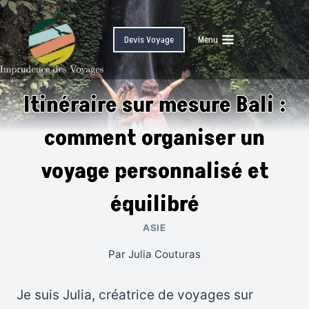
Skip
to
Devis Voyage
Menu
content
Itinéraire sur mesure Bali :
comment organiser un
voyage personnalisé et
équilibré
ASIE
Par
Julia Couturas
Je suis Julia, créatrice de voyages sur