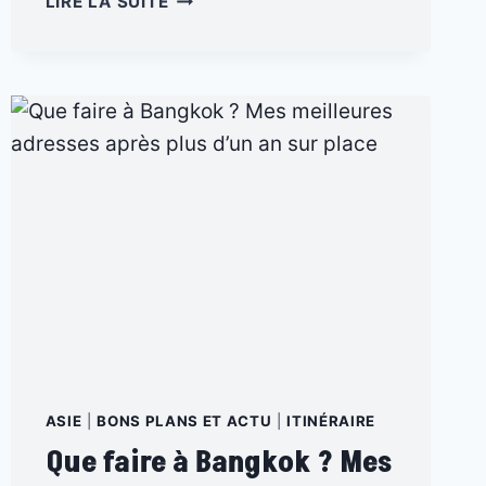
LIRE LA SUITE
BANGKOK
:
20
EXPÉRIENCES
INCONTOURNABLES
POUR
DÉCOUVRIR
LA
VILLE
AUTREMENT
ASIE
|
BONS PLANS ET ACTU
|
ITINÉRAIRE
Que faire à Bangkok ? Mes