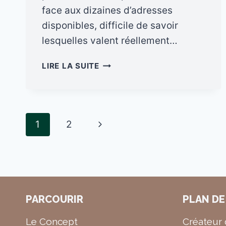
face aux dizaines d’adresses
disponibles, difficile de savoir
lesquelles valent réellement…
MEILLEUR
LIRE LA SUITE
ROOFTOP
BANGKOK
:
LES
Page
Next
1
2
07
ROOFTOPS
navigation
Page
INCONTOURNABLES
POUR
ADMIRER
LA
VILLE
PARCOURIR
PLAN DE
EN
2026
Le Concept
Créateur