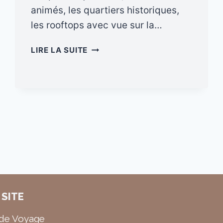
animés, les quartiers historiques,
les rooftops avec vue sur la…
VISITER
LIRE LA SUITE
BANGKOK
EN
3
JOURS
:
ITINÉRAIRE
COMPLET,
CONSEILS
ET
INCONTOURNABLES
 SITE
 de Voyage