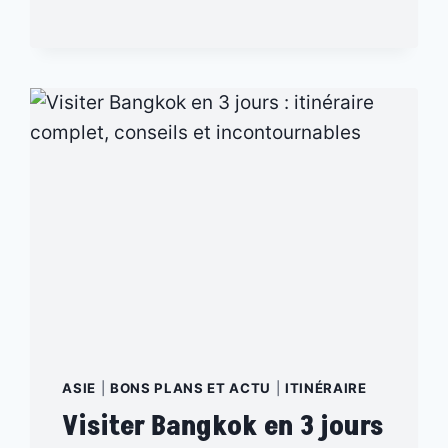
FLOTTANT
EN
THAÏLANDE
:
LEQUEL
CHOISIR
ET
TOUT
CE
QU’IL
FAUT
SAVOIR
AVANT
VOTRE
VISITE
ASIE
|
BONS PLANS ET ACTU
|
ITINÉRAIRE
Visiter Bangkok en 3 jours