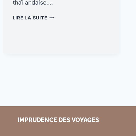
thaïlandaise….
QUE
LIRE LA SUITE
FAIRE
À
BANGKOK
?
MES
MEILLEURES
ADRESSES
APRÈS
PLUS
D’UN
AN
SUR
PLACE
IMPRUDENCE DES VOYAGES