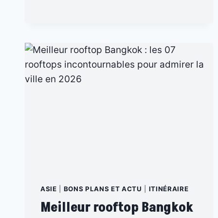
BEAUX
TEMPLES
EN
THAÏLANDE
:
LESQUELS
VISITER
ET
COMMENT
BIEN
LES
CHOISIR
?
ASIE
|
BONS PLANS ET ACTU
|
ITINÉRAIRE
Meilleur rooftop Bangkok