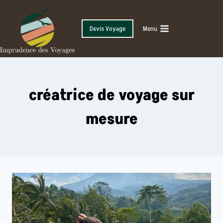
Skip
to
Devis Voyage
Menu
content
créatrice de voyage sur
mesure