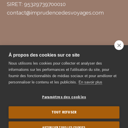
SIRET: 95329739700010
contact@imprudencedesvoyages.com
© 2026 Imprudence des Voyages
À propos des cookies sur ce site
Nous utilisons les cookies pour collecter et analyser des
informations sur les performances et l'utilisation du site, pour
fournir des fonctionnalités de médias sociaux et pour améliorer et
Création de
Flex Media
personnaliser le contenu et les publicités.
En savoir plus
Pages de vente | Site web | Campagne marketing
Paramètres des cookies
TOUT REFUSER
AUTORISER TOUS LES COOKIES