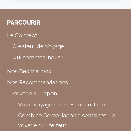
VOYAGES
SUR
MESURE
PARCOURIR
HAUT
DE
Le Concept
GAMME
:
Créateur de Voyage
COMMENT
Qui sommes-nous?
VIVRE
UN
Nos Destinations
VOYAGE
D’EXCEPTION
Nos Recommandations
SANS
COMPROMIS
Voyage au Japon
?
Votre voyage sur mesure au Japon
Combiné Corée Japon 3 semaines : le
voyage qu’il te faut!