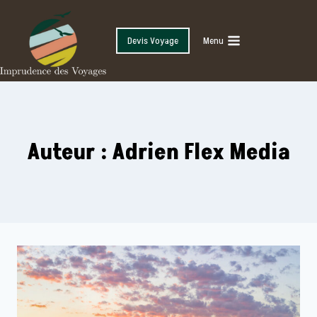
Skip
to
Devis Voyage
Menu
content
Auteur : Adrien Flex Media