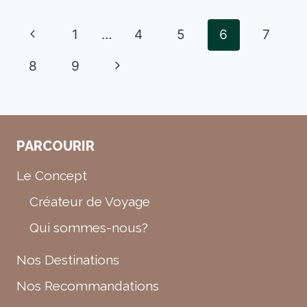
PERMIS
INTERNATIONAL…
Page
Previous
1
…
4
5
6
7
CE
navigation
QU’IL
Page
Next
8
9
FAUT
SAVOIR
Page
PARCOURIR
Le Concept
Créateur de Voyage
Qui sommes-nous?
Nos Destinations
Nos Recommandations